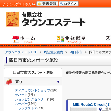
ようこそ
ゲスト
さん
タウンエステートTOP
>
周辺施設案内
>
四日市市
>
四日市市のス
四日市市のスポーツ施設
四日市市のスポット選択
※物件情報の周辺施設紹介のペ
買う
ディスカウントショップ
(2件)
デパート
(1件)
ショッピングセンター
(1件)
スーパー
(12件)
ドラッグストア
(7件)
三重