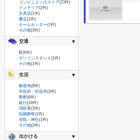
コンビニエンスストア
(23件)
インテリア
(2件)
文具店
(1件)
書店
(1件)
ホームセンター
(1件)
その他
(3件)
交通
駅
(6件)
ガソリンスタンド
(1件)
その他
(1件)
生活
郵便局
(8件)
市役所・区役所
(3件)
警察
(6件)
銀行
(14件)
消防署
(3件)
冠婚葬祭
(1件)
寺院・神社
(1件)
その他
(2件)
出かける