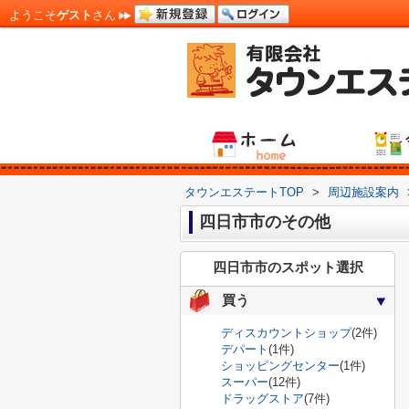
ようこそ
ゲスト
さん
タウンエステートTOP
>
周辺施設案内
四日市市のその他
四日市市のスポット選択
買う
ディスカウントショップ
(2件)
デパート
(1件)
ショッピングセンター
(1件)
スーパー
(12件)
ドラッグストア
(7件)