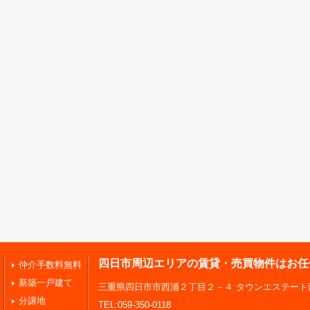
四日市周辺エリアの賃貸・売買物件はお任
仲介手数料無料
新築一戸建て
三重県四日市市西浦２丁目２－４ タウンエステート
分譲地
TEL:059-350-0118