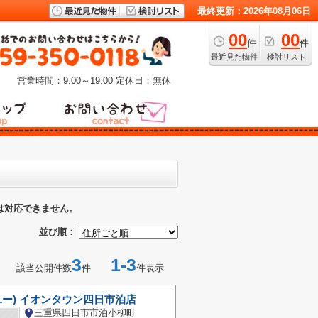
最終更新：2026年08月06日
00
00
件
件
最近見た物件
検討リスト
営業時間：9:00～19:00
定休日：無休
は対応できません。
並び順：
3
1-3
該当公開件数
件
件表示
ユー) イオンタウン四日市泊店
三重県四日市市泊小柳町