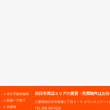
四日市周辺エリアの賃貸・売買物件はお任
仲介手数料無料
新築一戸建て
三重県四日市市西浦２丁目２－４ タウンエステート
分譲地
TEL:059-350-0118