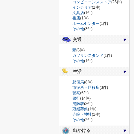
コンビニエンスストア
(23件)
インテリア
(2件)
文具店
(1件)
書店
(1件)
ホームセンター
(1件)
その他
(3件)
交通
駅
(6件)
ガソリンスタンド
(1件)
その他
(1件)
生活
郵便局
(8件)
市役所・区役所
(3件)
警察
(6件)
銀行
(14件)
消防署
(3件)
冠婚葬祭
(1件)
寺院・神社
(1件)
その他
(2件)
出かける