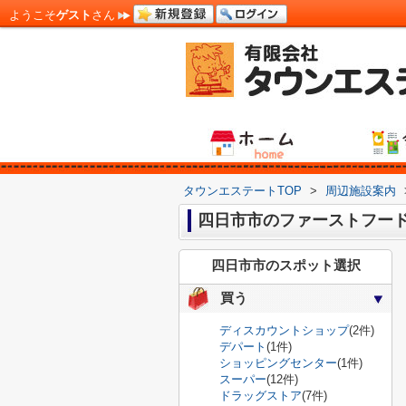
ようこそ
ゲスト
さん
タウンエステートTOP
>
周辺施設案内
四日市市のファーストフー
四日市市のスポット選択
買う
ディスカウントショップ
(2件)
デパート
(1件)
ショッピングセンター
(1件)
スーパー
(12件)
ドラッグストア
(7件)