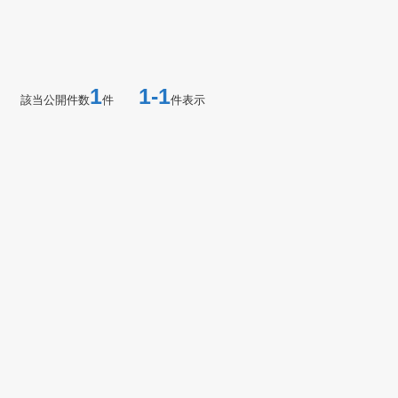
1
1-1
該当公開件数
件
件表示