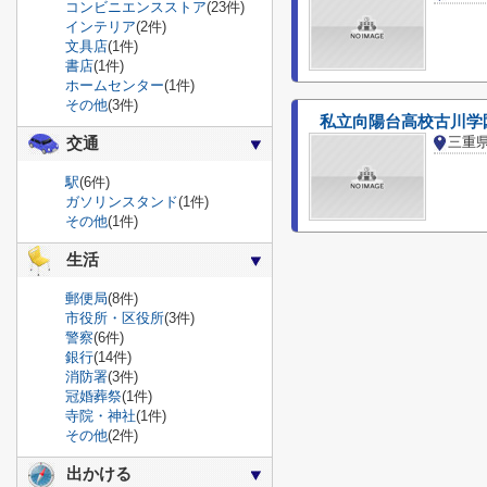
コンビニエンスストア
(23件)
インテリア
(2件)
文具店
(1件)
書店
(1件)
ホームセンター
(1件)
その他
(3件)
私立向陽台高校古川学
三重
交通
駅
(6件)
ガソリンスタンド
(1件)
その他
(1件)
生活
郵便局
(8件)
市役所・区役所
(3件)
警察
(6件)
銀行
(14件)
消防署
(3件)
冠婚葬祭
(1件)
寺院・神社
(1件)
その他
(2件)
出かける