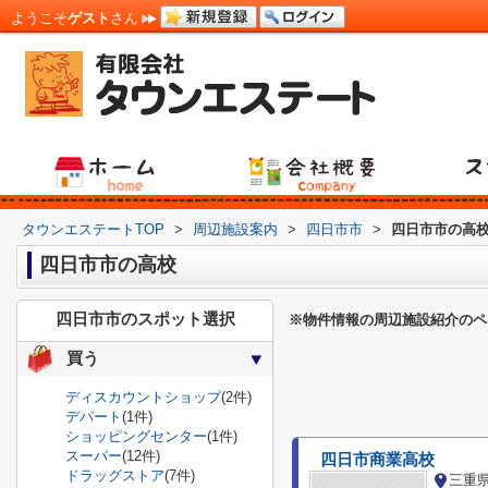
ようこそ
ゲスト
さん
タウンエステートTOP
>
周辺施設案内
>
四日市市
>
四日市市の高
四日市市の高校
四日市市のスポット選択
※物件情報の周辺施設紹介のペ
買う
ディスカウントショップ
(2件)
デパート
(1件)
ショッピングセンター
(1件)
スーパー
(12件)
四日市商業高校
ドラッグストア
(7件)
三重