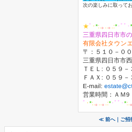
次の楽しみに取って
★
ﾟ
･
*
:.
｡
..
｡
.:
*
･ﾟﾟ･
三重県四日市市
有限会社タウン
〒：５
三重県四日市
ＴＥＬ: ０
ＦＡＸ: ０
E-mail:
estate@c
営業時間：ＡＭ
ﾟ
･
*
:.
｡
..
｡
.:
*
･ﾟﾟ･
*
:.
≪ 前へ｜ご招