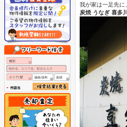
我が家は一足先に
炭焼 うなぎ
喜多
種別
エリア| 駅
価格/賃料
面積
-
件該当