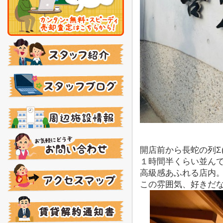
開店前から長蛇の列Σ(ﾟ
１時間半くらい並ん
高級感あふれる店内
この雰囲気、好きだな～(/