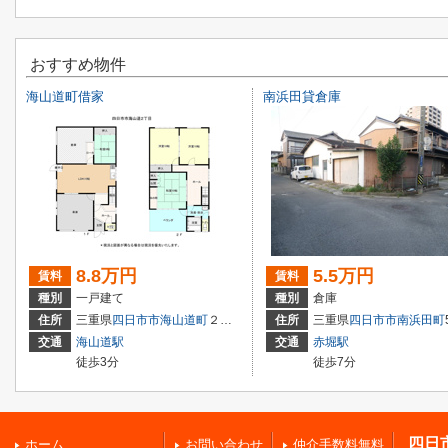
おすすめ物件
海山道町借家
南浜田貸倉庫
8.8万円
5.5万円
賃料
賃料
種別
一戸建て
種別
倉庫
住所
三重県
四日市市
海山道町
２丁目77
住所
三重県
四日市市
南浜田町
交通
海山道駅
交通
赤堀駅
徒歩3分
徒歩7分
四日
ホーム
お問い合わせ
仲介手数料無料