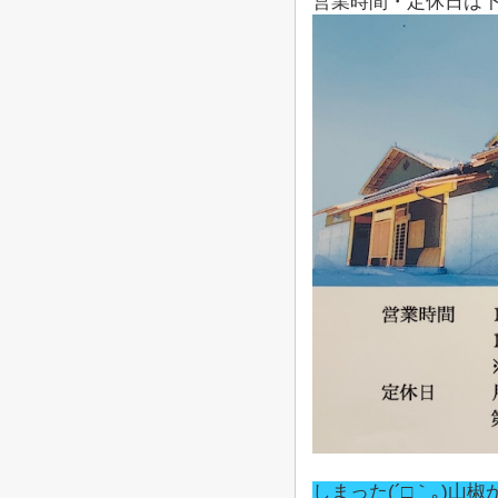
営業時間・定休日は
しまった(´□｀｡)山椒