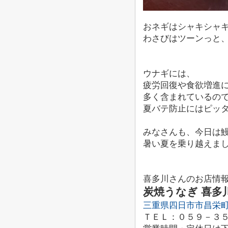
おネギはシャキシャ
わさびはツーンっと、
ウナギには、
疲労回復や食欲増進
多く含まれているの
夏バテ防止
にはピッタリ
みなさんも、今日は
暑い夏を乗り越えまし
喜多川さんのお店情
炭焼うなぎ 喜多
三重県四日市市昌栄町9
ＴＥＬ：０５９－３