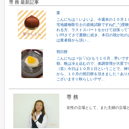
専 務 最新記事
栗
こんにちは！いよいよ、今週末の１０月１
宅地建物取引士の資格試験ですね(^_^;)受
れる方、ラストスパートをかけて頑張って
い‼‼さてさて栗餅に続き、本日の我が社の
は業者様から頂い...
朔日餅
こんにちはヾ(≧▽≦)ﾉもう１０月…早いで
朝、晩は冷え込むので、体調管理が大変で
（笑）今日は１０月１日ということで、神
から、１０月の朔日餅を頂きました！あり
ございます☆秋らしいデザ...
専 務
女性の立場として、また主婦の立場