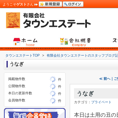
ようこそ
ゲスト
さん
タウンエステートTOP
>
有限会社タウンエステートのスタッフブログ
うなぎ
≪ 前へ｜ご
掲載物件数
件
公開物件数
件
うなぎ
本日の更新件数
件
会員物件数
件
カテゴリ：
プライベート
本日は土用の丑の