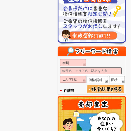
種別
エリア| 駅
価格/賃料
面積
-
件該当