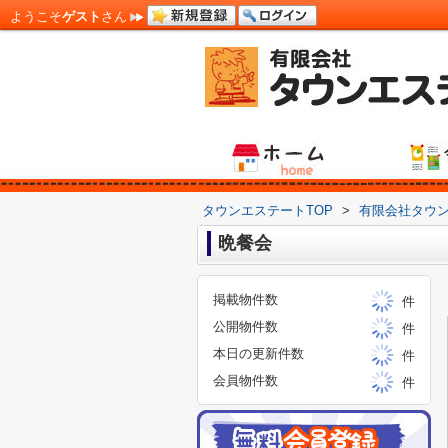
ようこそ
ゲスト
さん
タウンエステートTOP
>
有限会社タウ
晩餐会
掲載物件数
件
公開物件数
件
本日の更新件数
件
会員物件数
件