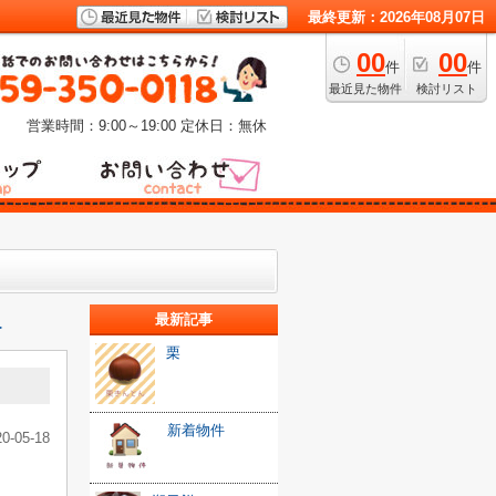
最終更新：2026年08月07日
00
00
件
件
最近見た物件
検討リスト
営業時間：9:00～19:00
定休日：無休
最新記事
≫
栗
新着物件
20-05-18