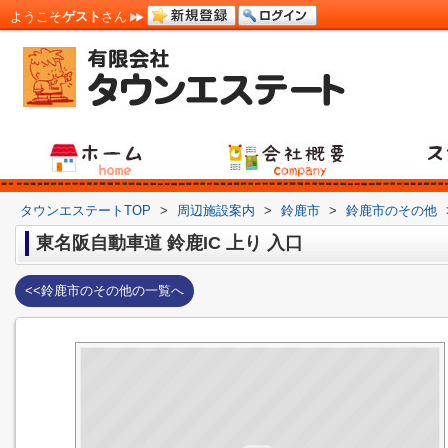
ようこそ
ゲスト
さん
タウンエステートTOP
>
周辺施設案内
>
鈴鹿市
>
鈴鹿市のその他
東名阪自動車道 鈴鹿IC 上り 入口
<<鈴鹿市のその他の一覧へ