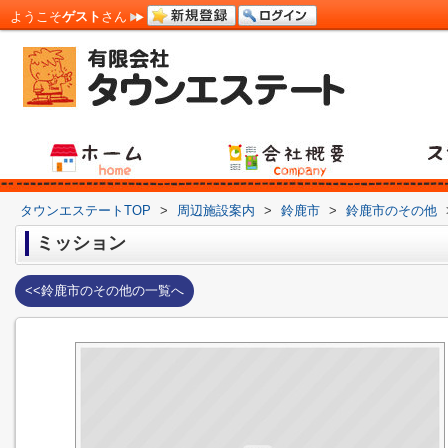
ようこそ
ゲスト
さん
タウンエステートTOP
>
周辺施設案内
>
鈴鹿市
>
鈴鹿市のその他
ミッション
<<鈴鹿市のその他の一覧へ