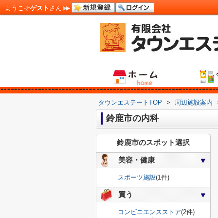
ようこそ
ゲスト
さん
タウンエステートTOP
>
周辺施設案内
鈴鹿市の内科
鈴鹿市のスポット選択
美容・健康
スポーツ施設
(1件)
買う
コンビニエンスストア
(2件)