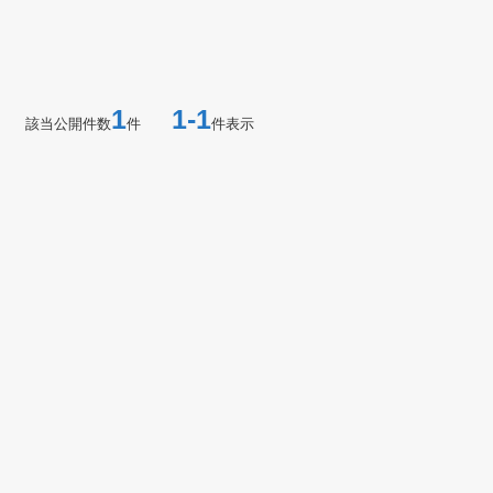
1
1-1
該当公開件数
件
件表示