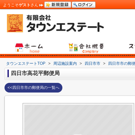
ようこそ
ゲスト
さん
タウンエステートTOP
>
周辺施設案内
>
四日市市
>
四日市市の郵
四日市高花平郵便局
<<四日市市の郵便局の一覧へ