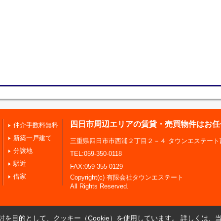
四日市周辺エリアの賃貸・売買物件はお任
仲介手数料無料
新築一戸建て
三重県四日市市西浦２丁目２－４ タウンエステート
分譲地
TEL:059-350-0118
駅近
FAX:059-355-0129
借家
Copyright(c) 有限会社タウンエステート
All Rights Reserved.
を目的として、クッキー（Cookie）を使用しています。
詳しくは、