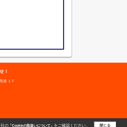
せ！
西浦 １Ｆ
当社の
をご確認ください。
閉じる
「Cookieの取扱いについて」