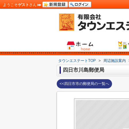
ようこそ
ゲスト
さん
タウンエステートTOP
>
周辺施設案内
四日市川島郵便局
<<四日市市の郵便局の一覧へ