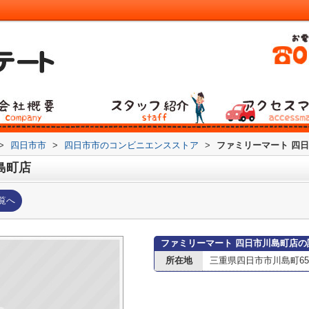
>
四日市市
>
四日市市のコンビニエンスストア
>
ファミリーマート 四
島町店
覧へ
ファミリーマート 四日市川島町店の
所在地
三重県四日市市川島町652