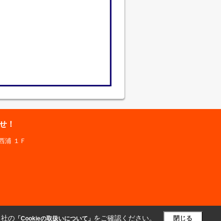
せ！
西浦 １Ｆ
当社の
をご確認ください。
閉じる
「Cookieの取扱いについて」