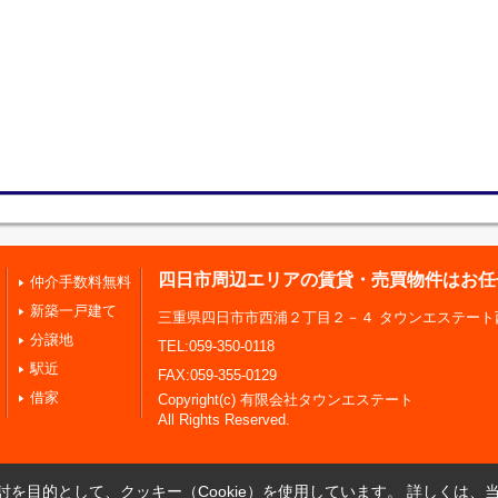
四日市周辺エリアの賃貸・売買物件はお任
仲介手数料無料
新築一戸建て
三重県四日市市西浦２丁目２－４ タウンエステート
分譲地
TEL:059-350-0118
駅近
FAX:059-355-0129
借家
Copyright(c) 有限会社タウンエステート
All Rights Reserved.
を目的として、クッキー（Cookie）を使用しています。
詳しくは、