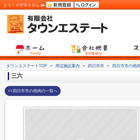
ようこそ
ゲスト
さん
タウンエステートTOP
>
周辺施設案内
>
四日市市
>
四日市市の焼
三六
<<四日市市の焼肉の一覧へ