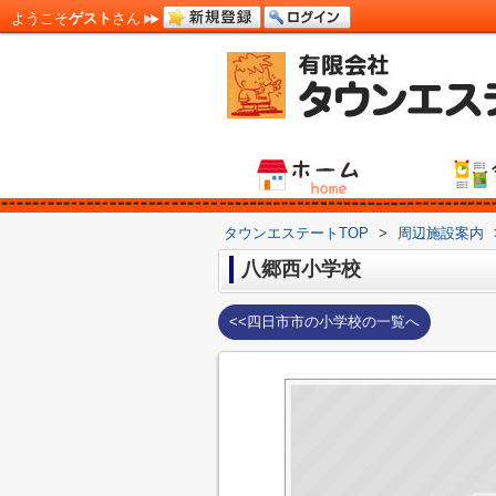
ようこそ
ゲスト
さん
タウンエステートTOP
>
周辺施設案内
八郷西小学校
<<四日市市の小学校の一覧へ