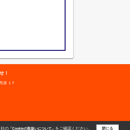
せ！
西浦 １Ｆ
当社の
をご確認ください。
閉じる
「Cookieの取扱いについて」