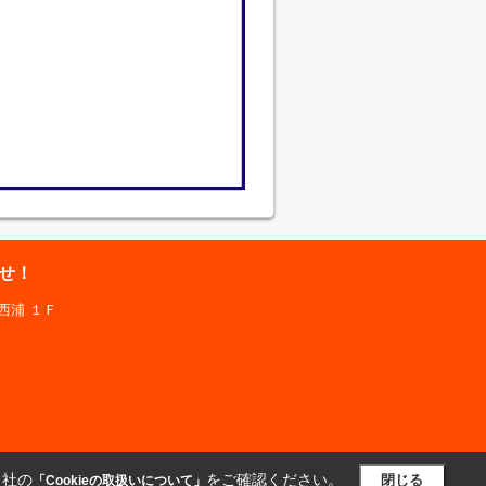
せ！
西浦 １Ｆ
当社の
をご確認ください。
閉じる
「Cookieの取扱いについて」