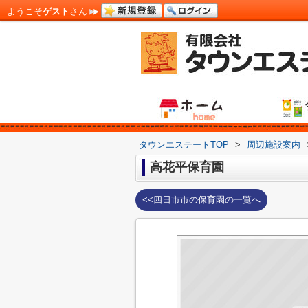
ようこそ
ゲスト
さん
タウンエステートTOP
>
周辺施設案内
高花平保育園
<<四日市市の保育園の一覧へ