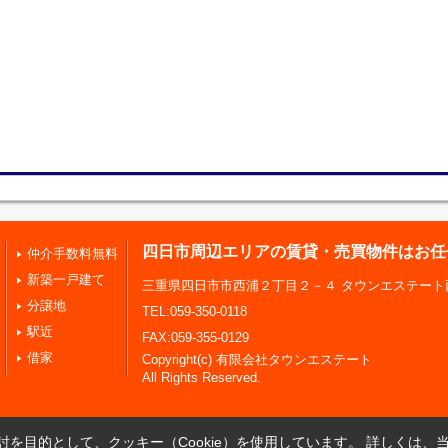
四日市周辺エリアの賃貸・売買物件はお任
仲介手数料無料
新築一戸建て
三重県四日市市西浦２丁目２－４ タウンエステート
分譲地
TEL:059-350-0118
駅近
FAX:059-355-0129
借家
Copyright(c) 有限会社タウンエステート
All Rights Reserved.
を目的として、クッキー（Cookie）を使用しています。
詳しくは、