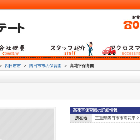
>
四日市市
>
四日市市の保育園
>
高花平保育園
高花平保育園の詳細情報
所在地
三重県四日市市高花平２丁