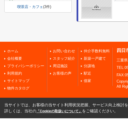
喫茶店・カフェ
(3件)
四日
ホーム
お問い合わせ
仲介手数料無料
会社概要
スタッフ紹介
新築一戸建て
三重県
プライバシーポリシー
周辺施設
分譲地
TEL:05
利用規約
お客様の声
駅近
FAX:0
サイトマップ
借家
Copy
All Ri
物件カタログ
当サイトでは、お客様の当サイト利用状況把握、サービス向上検討を目
詳しくは、当社の
をご確認ください。
「Cookieの取扱いについて」