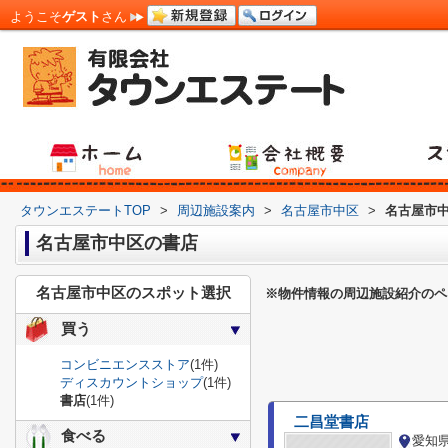
ようこそ
ゲスト
さん
タウンエステートTOP
>
周辺施設案内
>
名古屋市中区
>
名古屋市
名古屋市中区の書店
名古屋市中区のスポット選択
※物件情報の周辺施設紹介のペ
買う
コンビニエンスストア
(1件)
ディスカウントショップ
(1件)
書店
(1件)
二昌堂書店
食べる
愛知