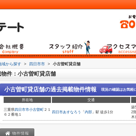
)地域から探す
>
四日市市
>
小古曽町貸店舗
載物件：小古曽町貸店舗
小古曽町貸店舗
の過去掲載物件情報
現況の確認はお気軽
所在地
交通
築
三重県
四日市市
小古曽町
２１
四日市あすなろう
「
内部
」駅 徒歩1分
2
６２番地１
木
物件情報