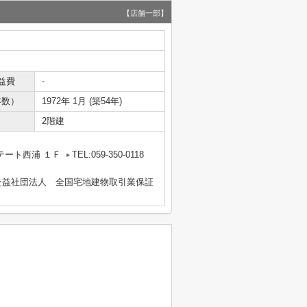
【店舗一部】
益費
-
年数）
1972年 1月 (築54年)
2階建
テート西浦 １Ｆ
TEL:059-350-0118
公益社団法人 全国宅地建物取引業保証