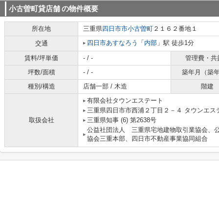
小古曽町貸店舗
の物件概要
所在地
三重県
四日市市
小古曽町
２１６２番地１
四日市あすなろう
「
内部
」駅 徒歩1分
交通
賃料/坪単価
- / -
管理費・共
坪数/面積
- / -
築年月（築
種別/構造
店舗一部 / 木造
階建
有限会社タウンエステート
三重県四日市市西浦２丁目２－４ タウンエス
取扱会社
三重県知事 (6) 第2638号
公益社団法人 三重県宅地建物取引業協会、
協会三重本部、四日市不動産事業協同組合