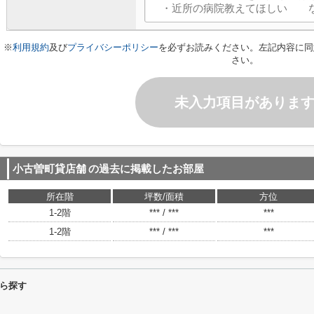
※
利用規約
及び
プライバシーポリシー
を必ずお読みください。左記内容に同
さい。
未入力項目がありま
小古曽町貸店舗
の過去に掲載したお部屋
所在階
坪数/面積
方位
1-2階
*** / ***
***
1-2階
*** / ***
***
ら探す