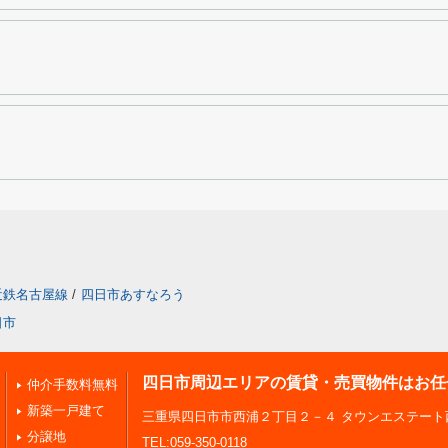
近鉄名古屋線
/
四日市あすなろう
日市
四日市周辺エリアの賃貸・売買物件はお任
仲介手数料無料
新築一戸建て
三重県四日市市西浦２丁目２－４ タウンエステート
分譲地
TEL:059-350-0118