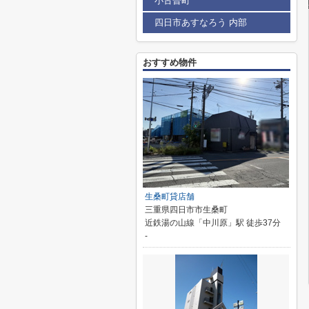
小古曽町
四日市あすなろう 内部
おすすめ物件
生桑町貸店舗
三重県四日市市生桑町
近鉄湯の山線「中川原」駅 徒歩37分
-