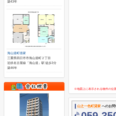
築43年
海山道町借家
三重県四日市市海山道町２丁目
近鉄名古屋線「海山道」駅 徒歩3分
築46年
※地図上に表示される物件の位
山之一色町貸家
へのお問
059-35