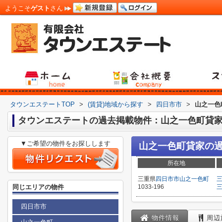
ようこそ
ゲスト
さん
タウンエステートTOP
>
(賃貸)地域から探す
>
四日市市
>
山之一色
タウンエステートの過去掲載物件：山之一色町貸
▼ご希望の物件をお探しします
山之一色町貸家
の
所在地
三重県
四日市市
山之一色町
同じエリアの物件
1033-196
四日市市
物件情報
周辺