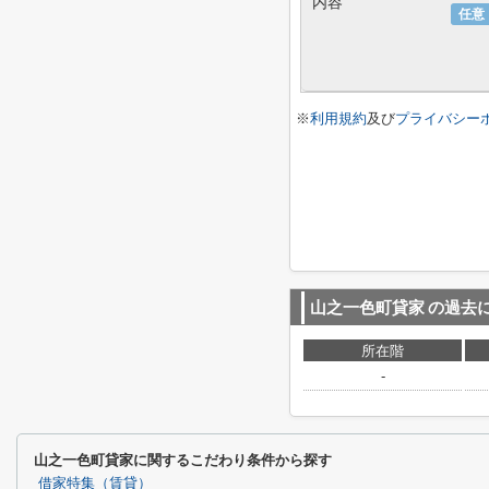
内容
任意
※
利用規約
及び
プライバシー
山之一色町貸家
の過去
所在階
-
山之一色町貸家に関するこだわり条件から探す
借家特集（賃貸）