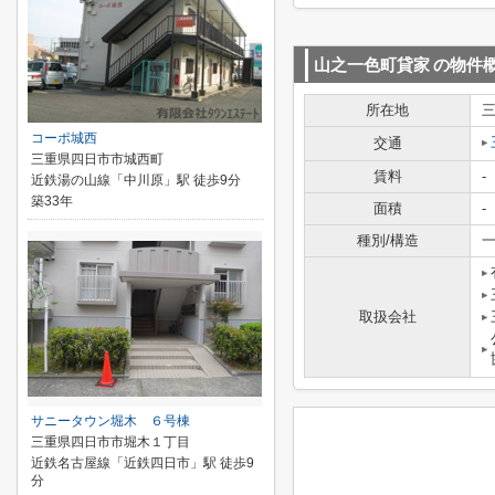
山之一色町貸家
の物件
所在地
コーポ城西
交通
三重県四日市市城西町
賃料
-
近鉄湯の山線「中川原」駅 徒歩9分
築33年
面積
-
種別/構造
一
取扱会社
サニータウン堀木 ６号棟
三重県四日市市堀木１丁目
近鉄名古屋線「近鉄四日市」駅 徒歩9
分