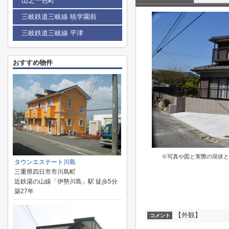
山之一色町
三岐鉄道三岐線 暁学園前
三岐鉄道三岐線 平津
おすすめ物件
※写真や図と実際の現状と
タウンエステート川島
三重県四日市市川島町
近鉄湯の山線「伊勢川島」駅 徒歩5分
築27年
【外観】
コメント