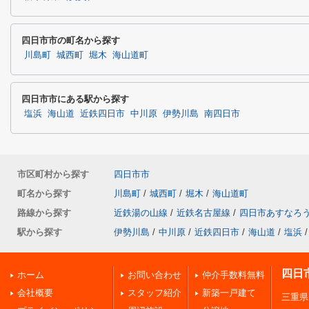
四日市市の町名から探す
川島町
城西町
堀木
海山道町
四日市市にある駅から探す
塩浜
海山道
近鉄四日市
中川原
伊勢川島
南四日市
市区町村から探す
四日市市
町名から探す
川島町
/
城西町
/
堀木
/
海山道町
路線から探す
近鉄湯の山線
/
近鉄名古屋線
/
四日市あすなろ
駅から探す
伊勢川島
/
中川原
/
近鉄四日市
/
海山道
/
塩浜
/
四日
ホーム
お問い合わせ
仲介手数料無料
会社概要
スタッフ紹介
新築一戸建て
三重県