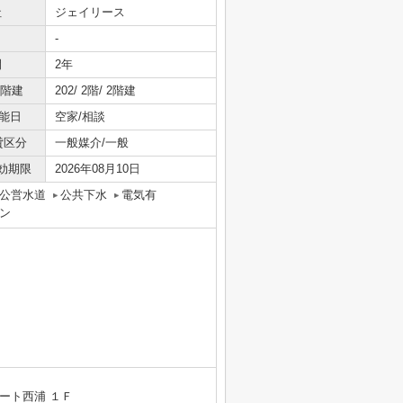
社
ジェイリース
-
間
2年
/階建
202/ 2階/ 2階建
能日
空家/相談
貸区分
一般媒介/一般
効期限
2026年08月10日
公営水道
公共下水
電気有
ン
ート西浦 １Ｆ