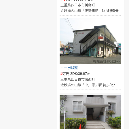
三重県四日市市川島町
近鉄湯の山線「伊勢川島」駅 徒歩5分
コーポ城西
5
万円 2DK/39.67㎡
三重県四日市市城西町
近鉄湯の山線「中川原」駅 徒歩9分