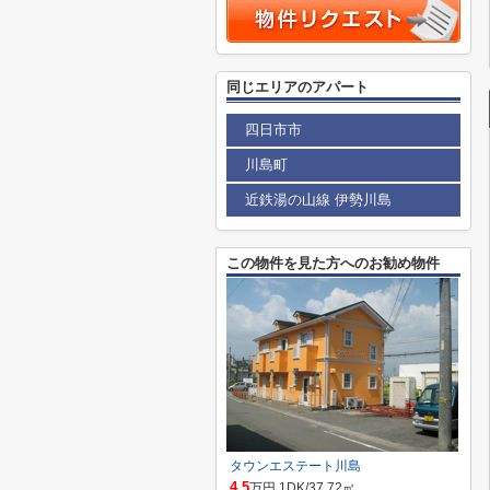
同じエリアのアパート
四日市市
川島町
近鉄湯の山線 伊勢川島
この物件を見た方へのお勧め物件
タウンエステート川島
4.5
万円 1DK/37.72㎡