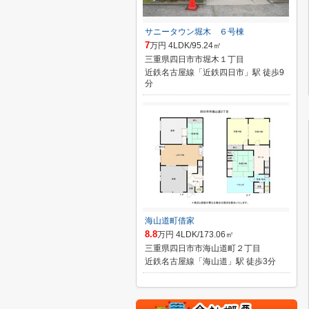
サニータウン堀木 ６号棟
7
万円 4LDK/95.24㎡
三重県四日市市堀木１丁目
近鉄名古屋線「近鉄四日市」駅 徒歩9
分
海山道町借家
8.8
万円 4LDK/173.06㎡
三重県四日市市海山道町２丁目
近鉄名古屋線「海山道」駅 徒歩3分