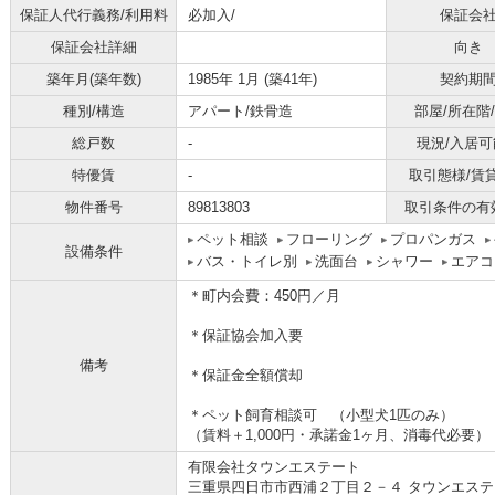
保証人代行義務/利用料
必加入/
保証会
保証会社詳細
向き
築年月(築年数)
1985年 1月 (築41年)
契約期
種別/構造
アパート/鉄骨造
部屋/所在階
総戸数
-
現況/入居可
特優賃
-
取引態様/賃
物件番号
89813803
取引条件の有
ペット相談
フローリング
プロパンガス
設備条件
バス・トイレ別
洗面台
シャワー
エアコ
＊町内会費：450円／月
＊保証協会加入要
備考
＊保証金全額償却
＊ペット飼育相談可 （小型犬1匹のみ）
（賃料＋1,000円・承諾金1ヶ月、消毒代必要）
有限会社タウンエステート
三重県四日市市西浦２丁目２－４ タウンエステ