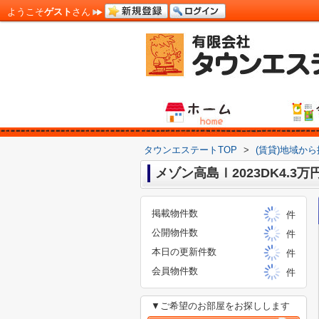
ようこそ
ゲスト
さん
タウンエステートTOP
>
(賃貸)地域か
メゾン高島Ⅰ2023DK4.3万
掲載物件数
件
公開物件数
件
本日の更新件数
件
会員物件数
件
▼ご希望のお部屋をお探しします