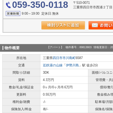
059-350-0118
〒510-0071
三重県四日市市西浦２丁目
9:00～19:00 定休日:無休
【アパート】
物件番号：89813803
情報更新日：20
物件概要
所在地
三重県
四日市市
川島町
6587
交通
近鉄湯の山線
「
伊勢川島
」駅 徒歩2分
間取り/詳細
3DK
面積/バルコ
賃料
4.3万円
管理費・共
敷金/礼金/保証金
0ヶ月/0ヶ月/8.6万円
償却/敷
更新料
0.55万円
敷金積み
権利金/雑費
-/-
駐車場/月額
保険加入/料金
有/-
保険名/保険