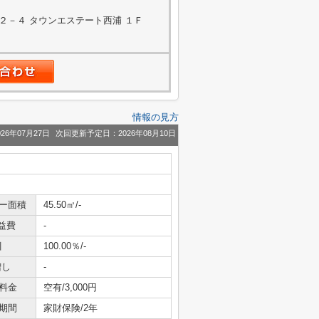
２－４ タウンエステート西浦 １Ｆ
情報の見方
26年07月27日
次回更新予定日：2026年08月10日
ニー面積
45.50㎡/-
益費
-
引
100.00％/-
増し
-
料金
空有/3,000円
期間
家財保険/2年