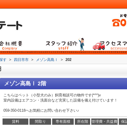
ら探す
>
四日市市
>
メゾン高島Ⅰ
>
202
円
メゾン高島Ⅰ 2階
こちらはペット（小型犬のみ）飼育相談可の物件です(*^^)v
室内設備はエアコン・洗面台など充実した設備を備え付けています！
059-350-0118へお気軽にお問い合わせ下さい♪
賃料
間取り
専有面積
所在階
管理費・共益費
保