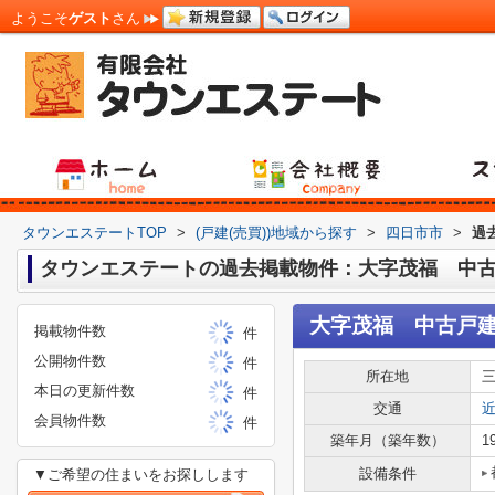
ようこそ
ゲスト
さん
タウンエステートTOP
>
(戸建(売買))地域から探す
>
四日市市
>
過
タウンエステートの過去掲載物件：大字茂福 中
大字茂福 中古戸
掲載物件数
件
公開物件数
件
所在地
本日の更新件数
件
交通
会員物件数
件
築年月（築年数）
1
設備条件
▼ご希望の住まいをお探しします