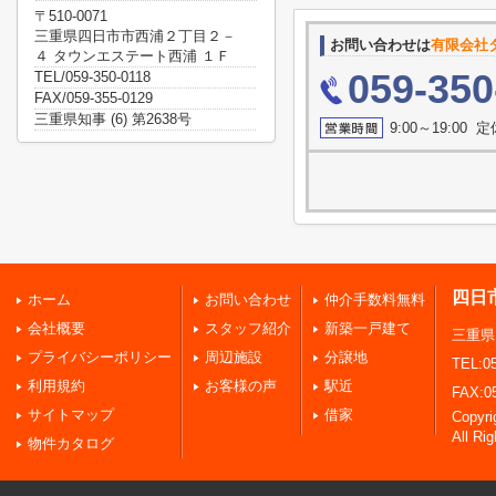
〒510-0071
三重県四日市市西浦２丁目２－
お問い合わせは
有限会社
４ タウンエステート西浦 １Ｆ
059-350
TEL/059-350-0118
FAX/059-355-0129
三重県知事 (6) 第2638号
9:00～19:00 
四日
ホーム
お問い合わせ
仲介手数料無料
会社概要
スタッフ紹介
新築一戸建て
三重県
プライバシーポリシー
周辺施設
分譲地
TEL:05
利用規約
お客様の声
駅近
FAX:0
サイトマップ
借家
Copy
All Ri
物件カタログ