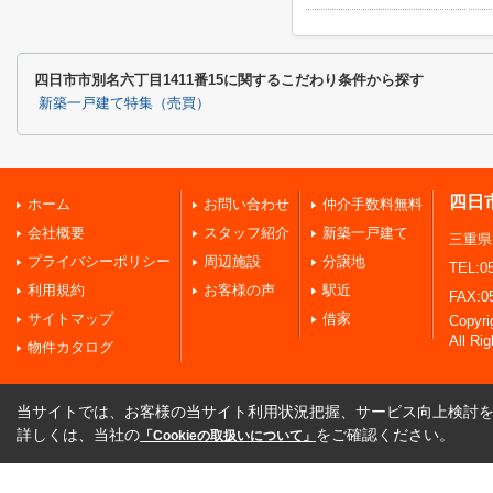
四日市市別名六丁目1411番15に関するこだわり条件から探す
新築一戸建て特集（売買）
四日
ホーム
お問い合わせ
仲介手数料無料
会社概要
スタッフ紹介
新築一戸建て
三重県
プライバシーポリシー
周辺施設
分譲地
TEL:05
利用規約
お客様の声
駅近
FAX:0
サイトマップ
借家
Copy
All Ri
物件カタログ
当サイトでは、お客様の当サイト利用状況把握、サービス向上検討を目
詳しくは、当社の
をご確認ください。
「Cookieの取扱いについて」