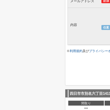
メールアドレス
必須
内容
任意
※
利用規約
及び
プライバシー
四日市市別名六丁目1411
間取り
***