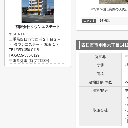
※写真や図と実際の現状と
【外観】
コメント
有限会社タウンエステート
〒510-0071
三重県四日市市西浦２丁目２－
４ タウンエステート西浦 １Ｆ
四日市市別名六丁目1411
TEL/059-350-0118
FAX/059-355-0129
所在地
三重県知事 (6) 第2638号
交通
価格
-
建物面積/坪数
-/-
種別/構造
中
取扱会社