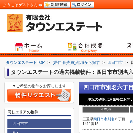
ようこそ
ゲスト
さん
タウンエステートTOP
>
(居住用(売買))地域から探す
>
四日市市
>
タウンエステートの過去掲載物件：四日市市別名六丁
▼ご希望の物件をお探しします
四日市市別名六丁目1
現況の確認はお気軽にお問
所在地
同じエリアの物件
三重県
四日市市
別名
６丁目
四日市市
1411番15