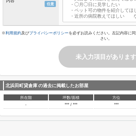
内容
任意
※
利用規約
及び
プライバシーポリシー
を必ずお読みください。左記内容に同
さい。
未入力項目がありま
北浜田町貸倉庫
の過去に掲載したお部屋
所在階
坪数/面積
方位
-
*** / ***
***