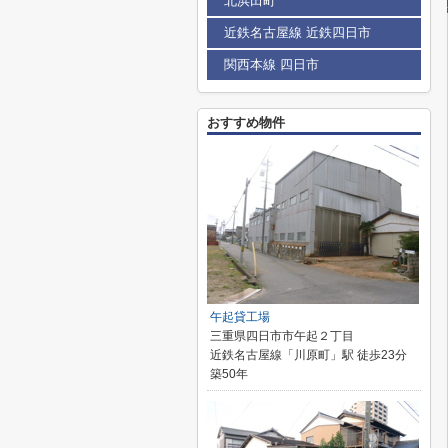
北浜田町
近鉄名古屋線 近鉄四日市
関西本線 四日市
おすすめ物件
午起貸工場
三重県四日市市午起２丁目
近鉄名古屋線「川原町」駅 徒歩23分
築50年