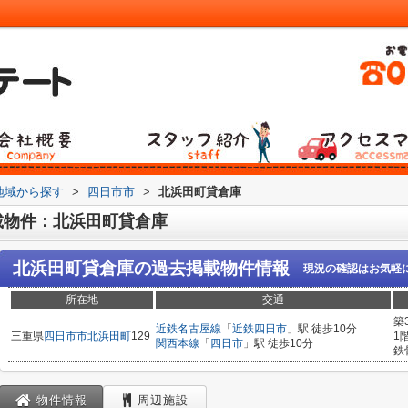
)地域から探す
>
四日市市
>
北浜田町貸倉庫
載物件：北浜田町貸倉庫
北浜田町貸倉庫
の過去掲載物件情報
現況の確認はお気軽
所在地
交通
築
近鉄名古屋線
「
近鉄四日市
」駅 徒歩10分
三重県
四日市市
北浜田町
129
1
関西本線
「
四日市
」駅 徒歩10分
鉄
物件情報
周辺施設