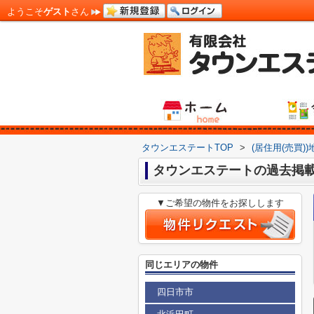
ようこそ
ゲスト
さん
タウンエステートTOP
>
(居住用(売買)
タウンエステートの過去掲
▼ご希望の物件をお探しします
同じエリアの物件
四日市市