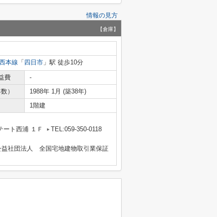
情報の見方
【倉庫】
西本線
「
四日市
」駅 徒歩10分
益費
-
年数）
1988年 1月 (築38年)
1階建
テート西浦 １Ｆ
TEL:059-350-0118
公益社団法人 全国宅地建物取引業保証