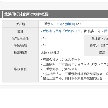
北浜田町貸倉庫
の物件概要
所在地
三重県
四日市市
北浜田町
129
近鉄名古屋線
「
近鉄四日市
」駅 徒歩10分
関
交通
賃料/坪単価
- / -
管理費・共
坪数/面積
- / -
築年月（築
種別/構造
倉庫 / 鉄骨造
階建
有限会社タウンエステート
三重県四日市市西浦２丁目２－４ タウンエス
取扱会社
三重県知事 (6) 第2638号
公益社団法人 三重県宅地建物取引業協会、
協会三重本部、四日市不動産事業協同組合