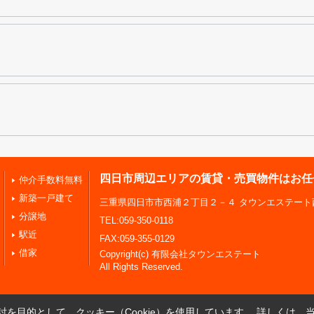
四日市周辺エリアの賃貸・売買物件はお任
仲介手数料無料
新築一戸建て
三重県四日市市西浦２丁目２－４ タウンエステート
分譲地
TEL:059-350-0118
駅近
FAX:059-355-0129
借家
Copyright(c) 有限会社タウンエステート
All Rights Reserved.
を目的として、クッキー（Cookie）を使用しています。
詳しくは、