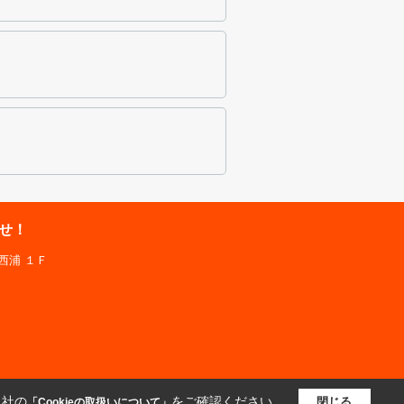
せ！
西浦 １Ｆ
当社の
をご確認ください。
閉じる
「Cookieの取扱いについて」